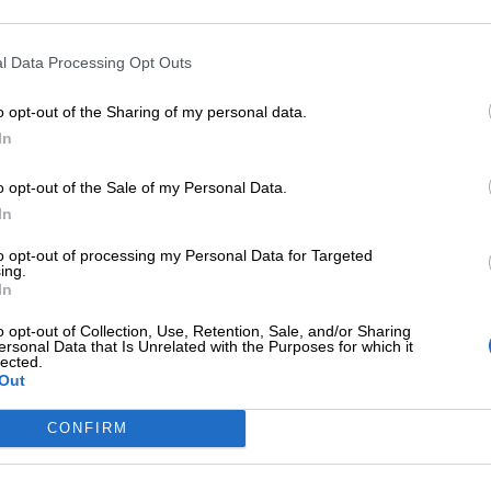
vita che sboccia. Congratulazioni!
l Data Processing Opt Outs
 nascita ci tocca il cuore. Tantissimi auguri!
o opt-out of the Sharing of my personal data.
In
o opt-out of the Sale of my Personal Data.
In
to opt-out of processing my Personal Data for Targeted
ing.
In
o opt-out of Collection, Use, Retention, Sale, and/or Sharing
ersonal Data that Is Unrelated with the Purposes for which it
lected.
Out
CONFIRM