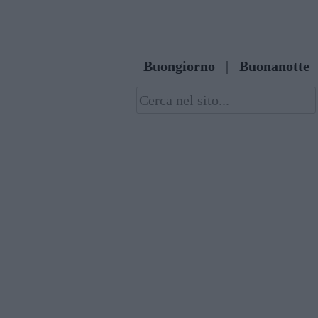
Skip
to
content
Buongiorno
|
Buonanotte