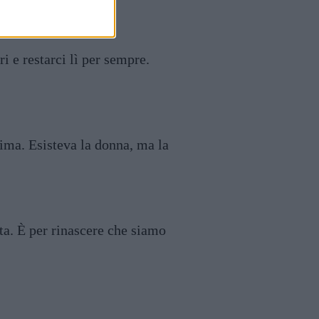
i e restarci lì per sempre.
ima. Esisteva la donna, ma la
ta. È per rinascere che siamo