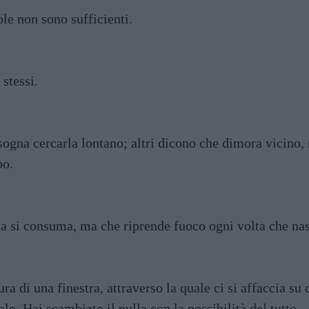
le non sono sufficienti.
stessi.
sogna cercarla lontano; altri dicono che dimora vicino, n
bo.
ia si consuma, ma che riprende fuoco ogni volta che n
ra di una finestra, attraverso la quale ci si affaccia su
o. Hai scambiato il nulla con la possibilità del tutto.