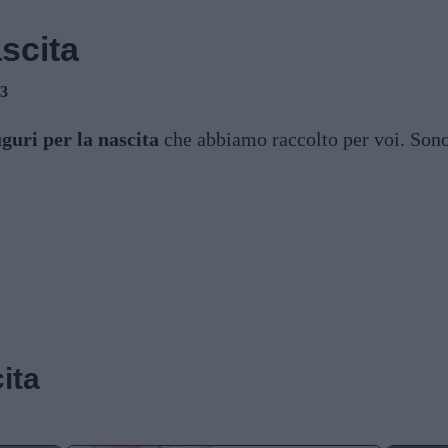
scita
23
uguri per la nascita
che abbiamo raccolto per voi. Sono 
 di una bambina
Auguri per la nascita 
ita