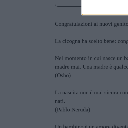
Congratulazioni ai nuovi genitor
La cicogna ha scelto bene: cong
Nel momento in cui nasce un ba
madre mai. Una madre è qualco
(Osho)
La nascita non è mai sicura com
nati.
(Pablo Neruda)
Un bambino è un amore diventat