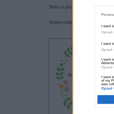
Nulla è più bello di una nuova 
Persona
Siamo commossi e felici, questa
I want t
Opted 
I want t
Opted 
I want 
Advertis
Opted 
I want t
of my P
was col
Opted 