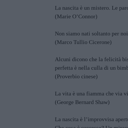
La nascita è un mistero. Le paro
(Marie O’Connor)
Non siamo nati soltanto per noi 
(Marco Tullio Cicerone)
Alcuni dicono che la felicità bi
perfetta è nella culla di un bim
(Proverbio cinese)
La vita è una fiamma che via v
(George Bernard Shaw)
La nascita è l’improvvisa apertu
Che cosa è successo? Un miracol