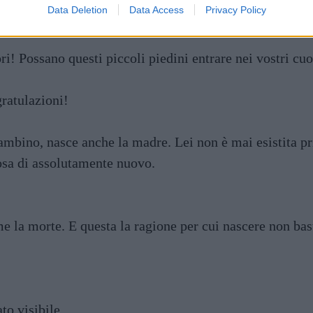
Data Deletion
Data Access
Privacy Policy
i! Possano questi piccoli piedini entrare nei vostri cuor
ratulazioni!
mbino, nasce anche la madre. Lei non è mai esistita pr
sa di assolutamente nuovo.
e la morte. E questa la ragione per cui nascere non bas
o visibile.