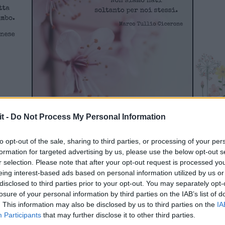
it -
Do Not Process My Personal Information
to opt-out of the sale, sharing to third parties, or processing of your per
amore di questo mondo per l’arrivo di questo gradito don
formation for targeted advertising by us, please use the below opt-out s
r selection. Please note that after your opt-out request is processed y
eing interest-based ads based on personal information utilized by us or
minerà per sempre la vostra vita. Congratulazioni!
disclosed to third parties prior to your opt-out. You may separately opt-
losure of your personal information by third parties on the IAB’s list of
. This information may also be disclosed by us to third parties on the
IA
rutti. Sono veramente felice per voi. Congratulazioni!
Participants
that may further disclose it to other third parties.