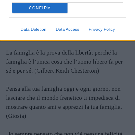
CONFIRM
Una famiglia felice non è che il paradiso
anzitempo.
Data Deletion
Data Access
Privacy Policy
(George Bernard Shaw)
La famiglia è la prova della libertà; perché la
famiglia è l’unica cosa che l’uomo libero fa per
sé e per sé. (Gilbert Keith Chesterton)
Pensa alla tua famiglia oggi e ogni giorno, non
lasciare che il mondo frenetico ti impedisca di
mostrare quanto ami e apprezzi la tua famiglia.
(Giosia)
Ho sempre pensato che non v’è nessuna felicità