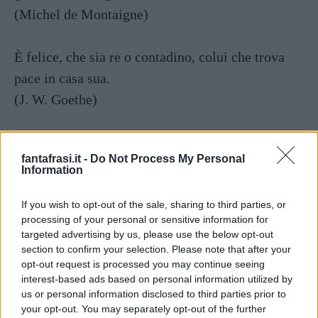
(Michel de Montaigne)
È felice, che sia re o contadino, colui che trova
pace in casa sua.
(J. W. Goethe)
Cosa puoi fare per promuovere la pace nel
fantafrasi.it -
Do Not Process My Personal
mondo? Vai a casa e ama la tua famiglia.
Information
(Madre Teresa di Calcutta)
If you wish to opt-out of the sale, sharing to third parties, or
processing of your personal or sensitive information for
La cosa migliore che un padre può fare per i suoi
targeted advertising by us, please use the below opt-out
figli è amarne la madre.
section to confirm your selection. Please note that after your
opt-out request is processed you may continue seeing
(Henry Ward Beecher)
interest-based ads based on personal information utilized by
us or personal information disclosed to third parties prior to
your opt-out. You may separately opt-out of the further
Il legame che unisce la tua vera famiglia non è