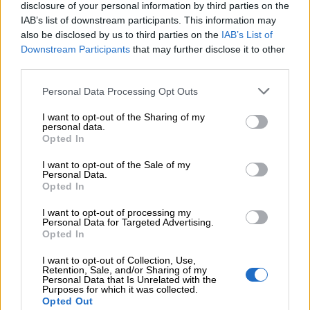
disclosure of your personal information by third parties on the
quello del sangue, ma quello del rispetto e della
IAB’s list of downstream participants. This information may
gioia per le reciproche vite. Di rado gli
also be disclosed by us to third parties on the
IAB’s List of
Downstream Participants
that may further disclose it to other
appartenenti ad una famiglia crescono sotto lo
third parties.
stesso tetto.
Personal Data Processing Opt Outs
(Richard Bach)
I want to opt-out of the Sharing of my
personal data.
Nulla è tanto dolce quanto la propria patria e
Opted In
famiglia, per quanto uno abbia in terre strane e
I want to opt-out of the Sale of my
Personal Data.
lontane la casa più lussuosa.
Opted In
(Omero)
I want to opt-out of processing my
Personal Data for Targeted Advertising.
Opted In
Fa’ che i tuoi familiari ti rispettino piuttosto che
I want to opt-out of Collection, Use,
temerti, perché l’amore segue il rispetto, più che
Retention, Sale, and/or Sharing of my
Personal Data that Is Unrelated with the
il timore l’odio.
Purposes for which it was collected.
Opted Out
(Demostene)