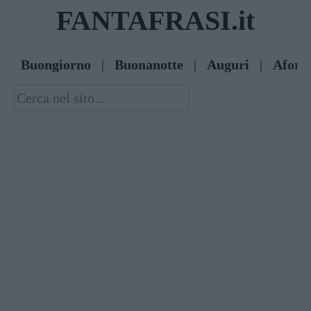
Skip
FANTAFRASI.it
to
content
Buongiorno
|
Buonanotte
|
Auguri
|
Afori