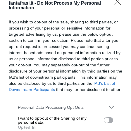
fantafrasi.it -
Do Not Process My Personal
sta affrontando difficoltà nel gestire le proprie
Information
emozioni o nel trovare un equilibrio tra i suoi
If you wish to opt-out of the sale, sharing to third parties, or
sentimenti. Sognare anguille che scappano
processing of your personal or sensitive information for
potrebbe riflettere il desiderio del sognatore di
targeted advertising by us, please use the below opt-out
section to confirm your selection. Please note that after your
evitare conflitti o situazioni che potrebbero
opt-out request is processed you may continue seeing
diventare troppo intense emotivamente.
interest-based ads based on personal information utilized by
us or personal information disclosed to third parties prior to
your opt-out. You may separately opt-out of the further
Sognare di uccidere un’anguilla:
sognare di
disclosure of your personal information by third parties on the
uccidere un’anguilla potrebbe simboleggiare la
IAB’s list of downstream participants. This information may
also be disclosed by us to third parties on the
IAB’s List of
necessità del sognatore di porre fine a una
Downstream Participants
that may further disclose it to other
situazione emotiva o problematica che sta
third parties.
diventando ingestibile. Questo sogno potrebbe
Personal Data Processing Opt Outs
riflettere il desiderio del sognatore di prendere il
I want to opt-out of the Sharing of my
controllo delle proprie emozioni o di affrontare in
personal data.
Opted In
modo diretto una sfida emotiva. Sognare di