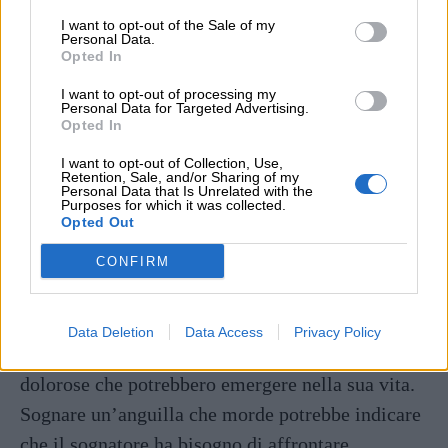
uccidere un’anguilla potrebbe anche
I want to opt-out of the Sale of my
Personal Data.
rappresentare il desiderio di apportare un
Opted In
cambiamento radicale nella propria vita o nel
I want to opt-out of processing my
Personal Data for Targeted Advertising.
proprio stato emotivo.
Opted In
I want to opt-out of Collection, Use,
Sognare un’anguilla che morde:
sognare
Retention, Sale, and/or Sharing of my
Personal Data that Is Unrelated with the
un’anguilla che morde potrebbe riflettere conflitti
Purposes for which it was collected.
Opted Out
o tensioni nelle relazioni personali del sognatore.
L’anguilla che morde potrebbe rappresentare il
CONFIRM
dolore emotivo derivante da queste relazioni.
Questo sogno potrebbe suggerire che il sognatore
Data Deletion
Data Access
Privacy Policy
sta affrontando la paura delle emozioni negative o
dolorose che potrebbero emergere nella sua vita.
Sognare un’anguilla che morde potrebbe indicare
che il sognatore ha bisogno di affrontare