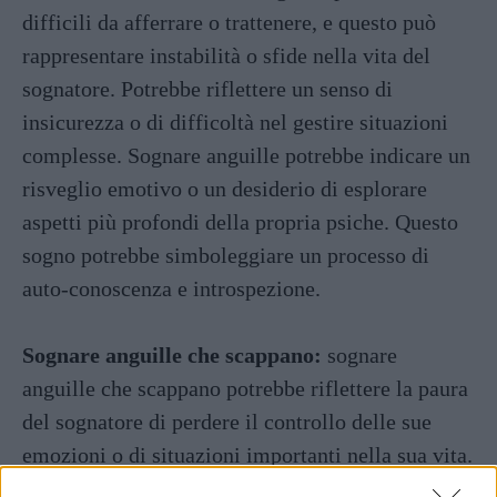
difficili da afferrare o trattenere, e questo può
rappresentare instabilità o sfide nella vita del
sognatore. Potrebbe riflettere un senso di
insicurezza o di difficoltà nel gestire situazioni
complesse. Sognare anguille potrebbe indicare un
risveglio emotivo o un desiderio di esplorare
aspetti più profondi della propria psiche. Questo
sogno potrebbe simboleggiare un processo di
auto-conoscenza e introspezione.
Sognare anguille che scappano:
sognare
anguille che scappano potrebbe riflettere la paura
del sognatore di perdere il controllo delle sue
emozioni o di situazioni importanti nella sua vita.
Questo sogno potrebbe suggerire che il sognatore