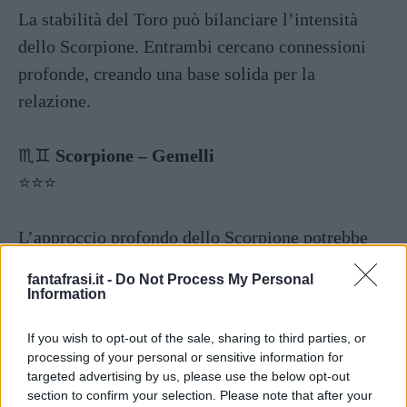
La stabilità del Toro può bilanciare l’intensità
dello Scorpione. Entrambi cercano connessioni
profonde, creando una base solida per la
relazione.
♏️♊️
Scorpione – Gemelli
⭐️⭐️⭐️
L’approccio profondo dello Scorpione potrebbe
scontrarsi con la leggerezza del Gemelli.
fantafrasi.it -
Do Not Process My Personal
Tuttavia, la curiosità di entrambi può portare a
Information
discussioni stimolanti.
If you wish to opt-out of the sale, sharing to third parties, or
processing of your personal or sensitive information for
♏️♋️
Scorpione – Cancro
targeted advertising by us, please use the below opt-out
section to confirm your selection. Please note that after your
⭐️⭐️⭐️⭐️⭐️