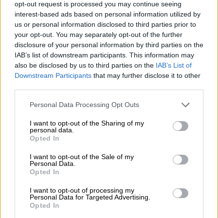
opt-out request is processed you may continue seeing
interest-based ads based on personal information utilized by
us or personal information disclosed to third parties prior to
Entrambi i segni cercano connessioni emozionali
your opt-out. You may separately opt-out of the further
intense. Questa coppia ha un grande potenziale
disclosure of your personal information by third parties on the
per un legame spirituale profondo.
IAB’s list of downstream participants. This information may
also be disclosed by us to third parties on the
IAB’s List of
Downstream Participants
that may further disclose it to other
♏️♌️
Scorpione – Leone
third parties.
⭐️⭐️⭐️
Personal Data Processing Opt Outs
I want to opt-out of the Sharing of my
La passionalità dello Scorpione può affascinare il
personal data.
Opted In
Leone. Tuttavia, potrebbero sorgere conflitti dato
che entrambi cercano di avere il controllo.
I want to opt-out of the Sale of my
Personal Data.
Opted In
♏️♍️
Scorpione – Vergine
I want to opt-out of processing my
Personal Data for Targeted Advertising.
⭐️⭐️⭐️⭐️
Opted In