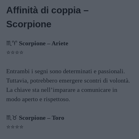
Affinità di coppia –
Scorpione
♏️♈️
Scorpione – Ariete
⭐️⭐️⭐️⭐️
Entrambi i segni sono determinati e passionali.
Tuttavia, potrebbero emergere scontri di volontà.
La chiave sta nell’imparare a comunicare in
modo aperto e rispettoso.
♏️♉️
Scorpione – Toro
⭐️⭐️⭐️⭐️