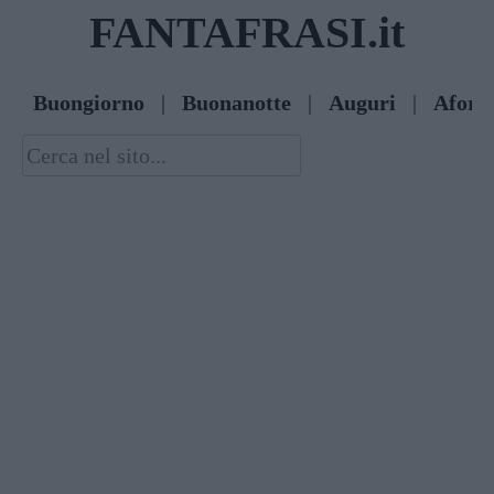
Skip
FANTAFRASI.it
to
content
Buongiorno
|
Buonanotte
|
Auguri
|
Afori