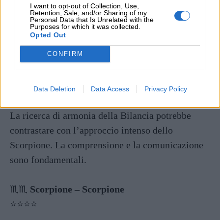
I want to opt-out of Collection, Use,
La natura intensa dello Scorpione può trovare un
Retention, Sale, and/or Sharing of my
Personal Data that Is Unrelated with the
terreno comune nella praticità della Vergine.
Purposes for which it was collected.
Opted Out
Entrambi cercano profondità emotiva e stabilità.
CONFIRM
♏️♎️
Scorpione – Bilancia
⭐️⭐️⭐️
Data Deletion
Data Access
Privacy Policy
La ricerca di armonia della Bilancia potrebbe
contrastare con l’approccio intenso dello
Scorpione. La comprensione e la comunicazione
sono fondamentali.
♏️♏️
Scorpione – Scorpione
⭐️⭐️⭐️⭐️