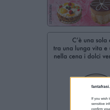
fantafrasi.
If you wish 
sensitive in
confirm you