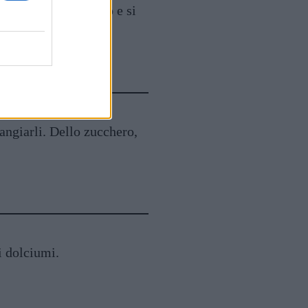
è considerato peccato e si
angiarli. Dello zucchero,
 i dolciumi.