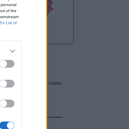
 personal
out of the
 downstream
B’s List of
a, ma non basta perché siano