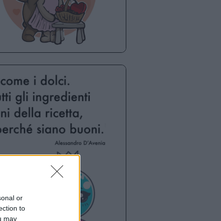
sonal or
ection to
ou may