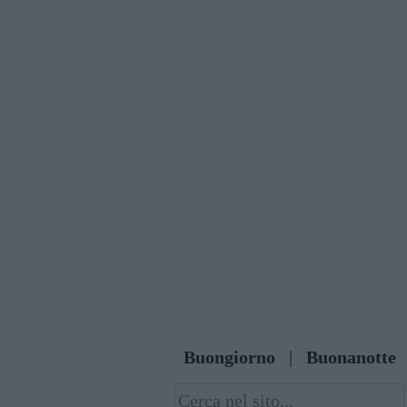
Skip
to
content
Buongiorno
|
Buonanotte