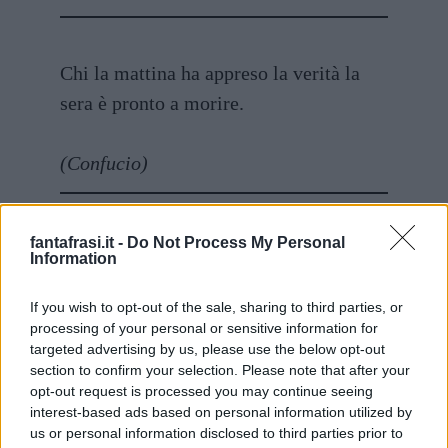
Chi la mattina ha appreso la verità la
sera è pronto a morire.
(Confucio)
fantafrasi.it -
Do Not Process My Personal
Bisogna essere in due per dire la verità:
Information
uno che parli e un altro che l’ascolti.
If you wish to opt-out of the sale, sharing to third parties, or
processing of your personal or sensitive information for
(Henry David Thoreau)
targeted advertising by us, please use the below opt-out
section to confirm your selection. Please note that after your
opt-out request is processed you may continue seeing
interest-based ads based on personal information utilized by
Certamente il vero non è bello.
us or personal information disclosed to third parties prior to