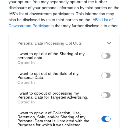
your opt-out. You may separately opt-out of the further
disclosure of your personal information by third parties on the
(Giacomo Leopardi)
IAB’s list of downstream participants. This information may
also be disclosed by us to third parties on the
IAB’s List of
Downstream Participants
that may further disclose it to other
third parties.
Il sospetto è l’anticamera della verità.
Personal Data Processing Opt Outs
(Leoluca Orlando)
I want to opt-out of the Sharing of my
personal data.
Opted In
I want to opt-out of the Sale of my
Il tempo cura tutto, pensai, meno la
Personal Data.
Opted In
verità.
I want to opt-out of processing my
Personal Data for Targeted Advertising.
(Carlos Ruiz Zafón)
Opted In
I want to opt-out of Collection, Use,
Retention, Sale, and/or Sharing of my
Personal Data that Is Unrelated with the
Purposes for which it was collected.
La parola «verità» non si riferisce solo