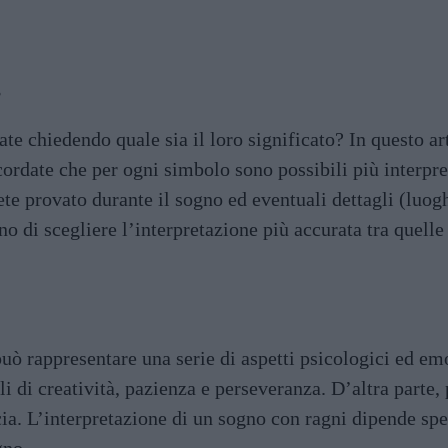
3
tate chiedendo quale sia il loro significato? In questo a
icordate che per ogni simbolo sono possibili più interpr
te provato durante il sogno ed eventuali dettagli (luog
o di scegliere l’interpretazione più accurata tra quelle 
ò rappresentare una serie di aspetti psicologici ed emot
i di creatività, pazienza e perseveranza. D’altra parte,
cia. L’interpretazione di un sogno con ragni dipende sp