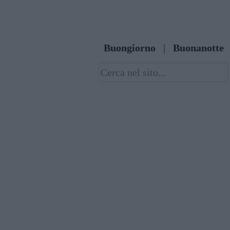
Skip
to
content
Buongiorno
|
Buonanotte