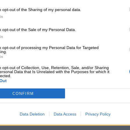
enzando l’armonia domestica.
o opt-out of the Sharing of my personal data.
In
enza di ragni giganti nei sogni può accentuare il senso
zioni o problemi nella vita del sognatore che sembrano 
o opt-out of the Sale of my Personal Data.
are una sensazione di impotenza di fronte a situazioni
In
sogno potrebbe invitare il sognatore a trovare il coraggio
to opt-out of processing my Personal Data for Targeted
ing.
In
o opt-out of Collection, Use, Retention, Sale, and/or Sharing
igio è spesso associato a sfumature di incertezza o amb
ersonal Data that Is Unrelated with the Purposes for which it
lected.
confusione o di indecisione nel sognatore riguardo a que
Out
 sognatore sta cercando di capire situazioni complesse 
CONFIRM
Data Deletion
Data Access
Privacy Policy