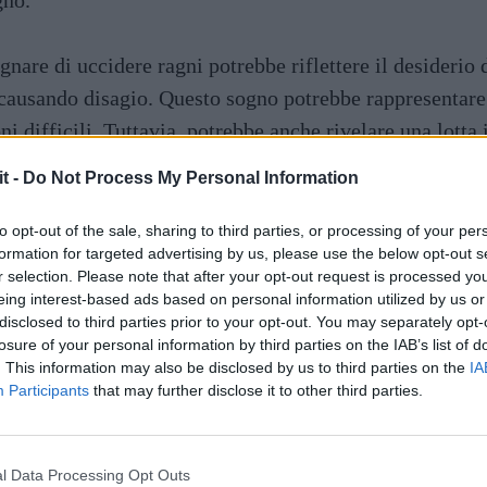
gno.
gnare di uccidere ragni potrebbe riflettere il desiderio 
causando disagio. Questo sogno potrebbe rappresentare u
ni difficili. Tuttavia, potrebbe anche rivelare una lotta i
 bisogno di evitare situazioni scomode.
it -
Do Not Process My Personal Information
ore nero è spesso associato all’ignoto, al mistero e all
to opt-out of the sale, sharing to third parties, or processing of your per
formation for targeted advertising by us, please use the below opt-out s
nza di paure o pensieri nascosti che il sognatore deve a
r selection. Please note that after your opt-out request is processed y
aspetti della vita del sognatore che non sono ancora sta
eing interest-based ads based on personal information utilized by us or
disclosed to third parties prior to your opt-out. You may separately opt-
presentare una situazione o una persona che sembra os
losure of your personal information by third parties on the IAB’s list of
. This information may also be disclosed by us to third parties on the
IA
 ragni che si trovano in casa può riflettere questioni 
Participants
that may further disclose it to other third parties.
co o le relazioni familiari. Questo sogno potrebbe sugg
 nella sfera familiare o personale. Potrebbe anche indic
l Data Processing Opt Outs