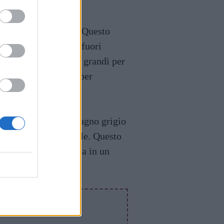
 di minaccia o paura. Questo
sovradimensionati o fuori
 che sembrano troppo grandi per
 e la determinazione per
iguità. Sognare un ragno grigio
stioni nella vita reale. Questo
o di trovare chiarezza in un