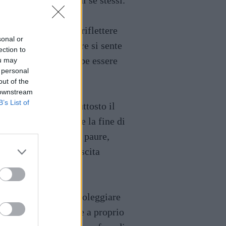
rare parti più pure di sé stessi.
una gabbia potrebbe riflettere
sonal or
rire che il sognatore si sente
ection to
sormontabili. Potrebbe essere
ou may
 personal
ato.
out of the
 downstream
B’s List of
te letterale, ma piuttosto il
to potrebbe indicare la fine di
re il superamento di paure,
ere un segno di crescita
n casa potrebbe simboleggiare
il sognatore si sente a proprio