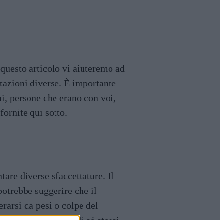
n questo articolo vi aiuteremo ad
etazioni diverse. È importante
hi, persone che erano con voi,
fornite qui sotto.
are diverse sfaccettature. Il
potrebbe suggerire che il
rarsi da pesi o colpe del