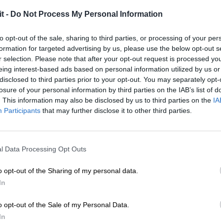
e la voglia di riscoprire la propria innocenza o di esplo
it -
Do Not Process My Personal Information
n gabbia:
la visione di un topolino bianco rinchiuso in 
to opt-out of the sale, sharing to third parties, or processing of your per
trizione o insoddisfazione. Questo sogno potrebbe sugge
formation for targeted advertising by us, please use the below opt-out s
difficile o che sta affrontando ostacoli che sembrano in
r selection. Please note that after your opt-out request is processed y
eing interest-based ads based on personal information utilized by us or
e un modo per superare le limitazioni che lo tengono leg
disclosed to third parties prior to your opt-out. You may separately opt-
losure of your personal information by third parties on the IAB’s list of
. This information may also be disclosed by us to third parties on the
IA
orto:
la morte in un sogno raramente rappresenta la mor
Participants
that may further disclose it to other third parties.
biamento significativo. Sognare un topolino bianco mor
portarsi che non sono più utili. Potrebbe anche riflette
vano una presa sulla persona. Questo sogno potrebbe ess
l Data Processing Opt Outs
 influenze negative.
o opt-out of the Sharing of my personal data.
In
bero per casa:
un topolino bianco libero e a suo agio i
o opt-out of the Sale of my Personal Data.
rezza e armonia interiore. Questo sogno suggerisce che 
In