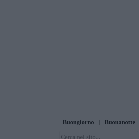
Skip
to
content
Buongiorno
|
Buonanotte