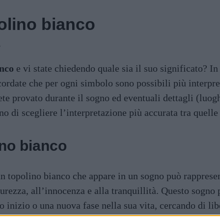
olino bianco
3
anco
e vi state chiedendo quale sia il suo significato? I
icordate che per ogni simbolo sono possibili più interpr
te provato durante il sogno ed eventuali dettagli (luog
o di scegliere l’interpretazione più accurata tra quelle 
ino bianco
n topolino bianco che appare in un sogno può rappresent
urezza, all’innocenza e alla tranquillità. Questo sogno 
inizio o una nuova fase nella sua vita, cercando di libe