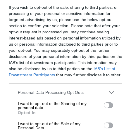
più elevata, festosa e vitalmente importante
If you wish to opt-out of the sale, sharing to third parties, or
processing of your personal or sensitive information for
essenza di un animale. […] È un emblema sia
targeted advertising by us, please use the below opt-out
dell’effimero, sia di ciò che dura in eterno… È un
section to confirm your selection. Please note that after your
opt-out request is processed you may continue seeing
simbolo dell’anima…
interest-based ads based on personal information utilized by
(Herman Hesse)
us or personal information disclosed to third parties prior to
your opt-out. You may separately opt-out of the further
disclosure of your personal information by third parties on the
Noi siamo come farfalle che svolazzano per un
IAB’s list of downstream participants. This information may
giorno pensando che sia per l’eternità.
also be disclosed by us to third parties on the
IAB’s List of
Downstream Participants
that may further disclose it to other
(Carl Sagan)
third parties.
Personal Data Processing Opt Outs
Le farfalle hanno una grazia incantevole, ma sono
anche le creature piú effimere che esistano. Nate
I want to opt-out of the Sharing of my
personal data.
chissà dove, cercano dolcemente solo poche cose
Opted In
limitate, e poi scompaiono silenziosamente da
I want to opt-out of the Sale of my
Personal Data.
qualche parte.