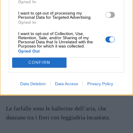
Opted In
(Haruki Murakami)
I want to opt-out of processing my
Personal Data for Targeted Advertising.
Opted In
E se diventi farfalla
nessuno pensa più
I want to opt-out of Collection, Use,
Retention, Sale, and/or Sharing of my
Personal Data that Is Unrelated with the
a ciò che è stato
Purposes for which it was collected.
Opted Out
quando strisciavi per terra
e non volevi le ali.
CONFIRM
(Alda Merini)
Data Deletion
Data Access
Privacy Policy
Altre frasi sulle farfalle
Le farfalle sono le ballerine dell’aria, che
danzano tra i fiori con leggiadria incantata.