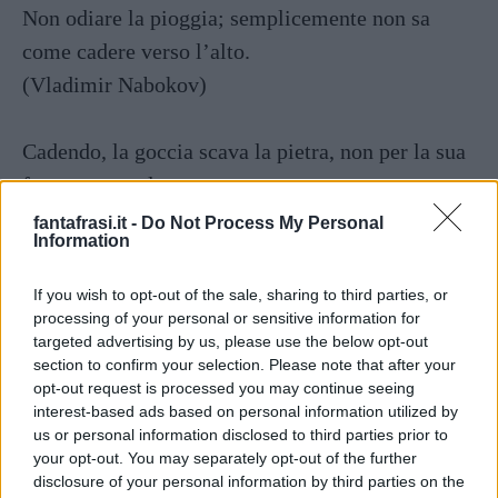
Non odiare la pioggia; semplicemente non sa
come cadere verso l’alto.
(Vladimir Nabokov)
Cadendo, la goccia scava la pietra, non per la sua
forza, ma per la sua costanza.
(Lucrezio)
fantafrasi.it -
Do Not Process My Personal
Information
La pioggia si fermerà, la notte finirà, il dolore
If you wish to opt-out of the sale, sharing to third parties, or
svanirà. La speranza non è mai così persa da non
processing of your personal or sensitive information for
targeted advertising by us, please use the below opt-out
poter essere trovata.
section to confirm your selection. Please note that after your
(Ernest Hemingway)
opt-out request is processed you may continue seeing
interest-based ads based on personal information utilized by
us or personal information disclosed to third parties prior to
your opt-out. You may separately opt-out of the further
disclosure of your personal information by third parties on the