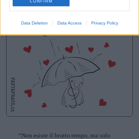
CONFIRM
Data Deletion
Data Access
Privacy Policy
“Non esiste il brutto tempo, ma solo