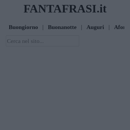
Skip
FANTAFRASI.it
to
content
Buongiorno
|
Buonanotte
|
Auguri
|
Afori