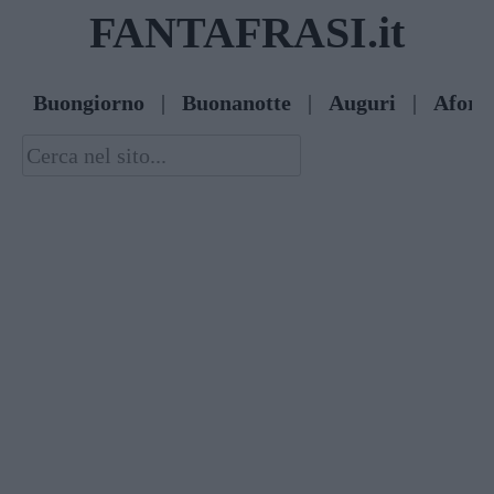
Skip
FANTAFRASI.it
to
content
Buongiorno
|
Buonanotte
|
Auguri
|
Afori