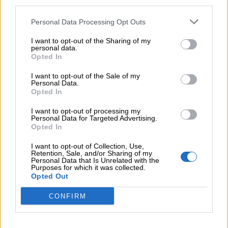
third parties.
Personal Data Processing Opt Outs
La vita non è sopravvivere, ma vivere bene.
I want to opt-out of the Sharing of my
Non est vivere, sed valere vita est.
personal data.
Opted In
(Marziale)
I want to opt-out of the Sale of my
Personal Data.
È felice colui che si ritiene tale.
Opted In
Felix est non aliis esse qui videtur, sed sibi.
I want to opt-out of processing my
Personal Data for Targeted Advertising.
(Publilio Sirio)
Opted In
I want to opt-out of Collection, Use,
La vita è breve per chi è felice, lunga per chi
Retention, Sale, and/or Sharing of my
Personal Data that Is Unrelated with the
soffre.
Purposes for which it was collected.
Opted Out
Felicibus brevis miseris vita longa.
CONFIRM
Non è mai felice chi pensa alle sue paure.
Numquam non miser est, qui quod timeat cogitat
.