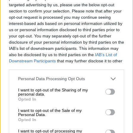
targeted advertising by us, please use the below opt-out
Mi ci sono voluti quattro anni per
section to confirm your selection. Please note that after your
dipingere come Raffaello, ma una vita
opt-out request is processed you may continue seeing
interest-based ads based on personal information utilized by
da dipingere come un bambino.
us or personal information disclosed to third parties prior to
your opt-out. You may separately opt-out of the further
disclosure of your personal information by third parties on the
(Pablo Picasso)
IAB’s list of downstream participants. This information may
also be disclosed by us to third parties on the
IAB’s List of
Downstream Participants
that may further disclose it to other
third parties.
Ogni artista è stato prima un
principiante.
Personal Data Processing Opt Outs
I want to opt-out of the Sharing of my
personal data.
(Ralph Waldo Emerson)
Opted In
I want to opt-out of the Sale of my
Personal Data.
Opted In
Non temere la perfezione. Non la
raggiungerai mai.
I want to opt-out of processing my