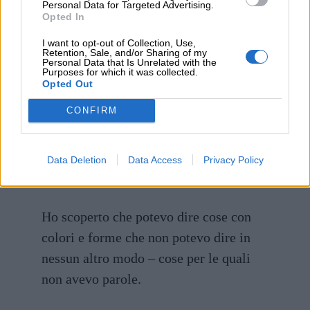
Personal Data for Targeted Advertising.
Opted In
(Salvador Dalí)
I want to opt-out of Collection, Use,
Retention, Sale, and/or Sharing of my
Personal Data that Is Unrelated with the
Purposes for which it was collected.
Opted Out
La vita mi obbliga a fare qualcosa,
CONFIRM
quindi dipingo.
(Rene Magritte)
Data Deletion
Data Access
Privacy Policy
Ho scoperto che potevo dire cose con
colori e forme che non potevo dire in
nessun altro modo – cose per le quali
non avevo parole.