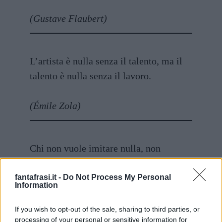
(Gustave Flaubert)
L’artista è nulla senza il talento, ma il
talento è nulla senza il lavoro.
(Émile Zola)
Chi non vuole imitare nulla, non
produce nulla.
fantafrasi.it -
Do Not Process My Personal
Information
(Salvador Dalí)
If you wish to opt-out of the sale, sharing to third parties, or
processing of your personal or sensitive information for