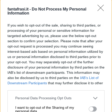
persino magica.”
(Elliott Erwitt)
fantafrasi.it -
Do Not Process My Personal
Information
“Non esiste la fotografia artistica. Nella
If you wish to opt-out of the sale, sharing to third parties, or
processing of your personal or sensitive information for
fotografia esistono, come in tutte le cose, delle
targeted advertising by us, please use the below opt-out
persone che sanno vedere e altre che non sanno
section to confirm your selection. Please note that after your
nemmeno guardare.”
opt-out request is processed you may continue seeing
interest-based ads based on personal information utilized by
(Nadar)
us or personal information disclosed to third parties prior to
your opt-out. You may separately opt-out of the further
disclosure of your personal information by third parties on the
“Ci sono due modi di comunicare: c’è un tipo di
IAB’s list of downstream participants. This information may
fotografia che si rivela completamente, è
also be disclosed by us to third parties on the
IAB’s List of
Downstream Participants
that may further disclose it to other
un’immagine che parla, dice cose forti e chiare, è
third parties.
molto leggibile, ma è un’indagine finita, è la
Personal Data Processing Opt Outs
versione dei fatti del fotografo. L’altra, quella che
mi interessa di più, è una fotografia non finita,
I want to opt-out of the Sharing of my
personal data.