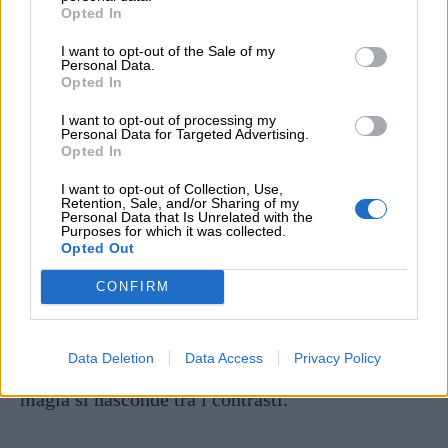
dove chi guarda ha la possibilità di cominciare un
Opted In
proprio dialogo. È un invito: io ti porto in una
I want to opt-out of the Sale of my
Personal Data.
direzione, ma il resto del viaggio lo fai tu.”
Opted In
(Mario Calabresi)
I want to opt-out of processing my
Personal Data for Targeted Advertising.
Opted In
a fotografia è l’arte di catturare l’istante e
fermarlo nel tempo, come un mago della
I want to opt-out of Collection, Use,
Retention, Sale, and/or Sharing of my
memoria.
Personal Data that Is Unrelated with the
Purposes for which it was collected.
Opted Out
Ogni scatto fotografico è una finestra aperta su
CONFIRM
mondi sconosciuti, pronta a stupirti.
Data Deletion
Data Access
Privacy Policy
La fotografia è un gioco di luci e ombre, dove la
magia si nasconde tra i contrasti.